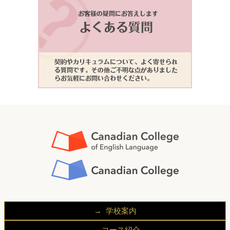
学校案内
CCEL/CCが選ばれる理由
コース紹介