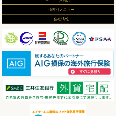
キャンパス
一般英語コース
目的別メニュー
留学中の滞在先
大学進学プログラム
学生の方へ
留学の流れ
会社情報
試験対策コース
社会人の方へ
留学生の声
代表挨拶
ビジネス英語コース
企業ご担当者様へ
よくあるご質問
会社概要
ホスピタリティマネジメント学科
アクセス
国際貿易学科
個人情報保護方針
ビジネスマネジメント学科
お問い合わせ
その他プログラム学科