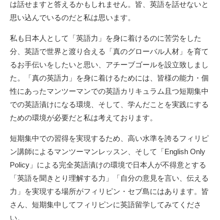
は話せますと答えるかもしれません。皆、英語を話せないと
思い込んでいるのだと私は思います。
私も日本人として「英語力」を身に着けるのに苦労をした
分、英語で世界と渡り合える「真のグローバル人材」を育て
るお手伝いをしたいと思い、アチーブゴールを設立致しまし
た。「真の英語力」を身に着けるためには、皆様の能力・個
性にあったマンツーマンでの英語カリキュラム且つ短期集中
での英語漬けになる環境、そして、学んだことを実践にする
ための環境が必要だと私は考えております。
短期集中での習得を実現するため、高い水準を誇るフィリピ
ン講師によるマンツーマンレッスン、そして「English Only
Policy」による完全英語漬けの環境で日本人が不得意とする
「英語を聞きとり理解する力」「自分の意見を言い、伝える
力」を実現する場所がフィリピン・セブ島にはあります。皆
さん、短期集中してフィリピンに英語留学してみてくださ
い。