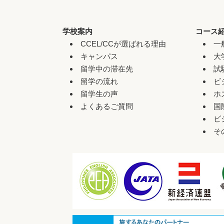
学校案内
コース
CCEL/CCが選ばれる理由
一
キャンパス
大
留学中の滞在先
試
留学の流れ
ビ
留学生の声
ホ
よくあるご質問
国
ビ
そ