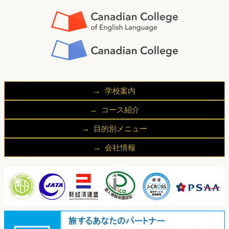
学校案内
CCEL/CCが選ばれる理由
コース紹介
キャンパス
一般英語コース
目的別メニュー
留学中の滞在先
大学進学プログラム
学生の方へ
留学の流れ
会社情報
試験対策コース
社会人の方へ
留学生の声
代表挨拶
ビジネス英語コース
企業ご担当者様へ
よくあるご質問
会社概要
ホスピタリティマネジメント学科
アクセス
国際貿易学科
個人情報保護方針
ビジネスマネジメント学科
お問い合わせ
その他プログラム学科