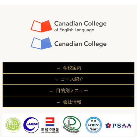
学校案内
CCEL/CCが選ばれる理由
コース紹介
キャンパス
一般英語コース
目的別メニュー
留学中の滞在先
大学進学プログラム
学生の方へ
留学の流れ
会社情報
試験対策コース
社会人の方へ
留学生の声
代表挨拶
ビジネス英語コース
企業ご担当者様へ
よくあるご質問
会社概要
ホスピタリティマネジメント学科
アクセス
国際貿易学科
個人情報保護方針
ビジネスマネジメント学科